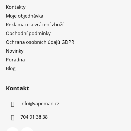
t
Kontakty
í
Moje objednávka
Reklamace a vrácení zboží
Obchodní podmínky
Ochrana osobních údajů GDPR
Novinky
Poradna
Blog
Kontakt
info
@
vapeman.cz
704 91 38 38