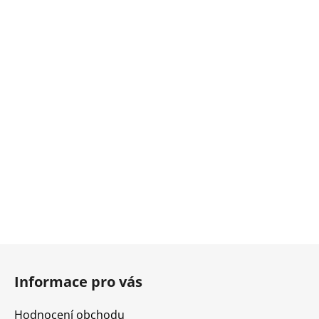
Z
á
Informace pro vás
p
a
Hodnocení obchodu