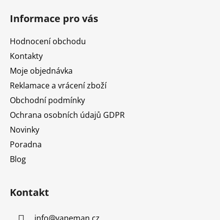
á
Informace pro vás
p
a
Hodnocení obchodu
t
Kontakty
í
Moje objednávka
Reklamace a vrácení zboží
Obchodní podmínky
Ochrana osobních údajů GDPR
Novinky
Poradna
Blog
Kontakt
info
@
vapeman.cz