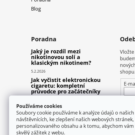
Blog
Poradna
Odeb
Jaký je rozdíl mezi
Vložte
nikotinovou solí a
budeme
klasickým nikotinem?
nových
shopu
5.2.2026
Jak vyčistit elektronickou
E-ma
cigaretu: kompletní
průvodce pro začátečníky
Vlož
22.10.2025
pod
Používáme cookies
Proč prská elektronická
osob
Soubory cookie používáme k analýze údajů o našich
cigareta (e-liquid)?
návštěvnících, ke zlepšení našich webových stránek,
1.9.2025
personalizovaného obsahu a k tomu, abychom vám 
P
skvělý zážitek z webu.