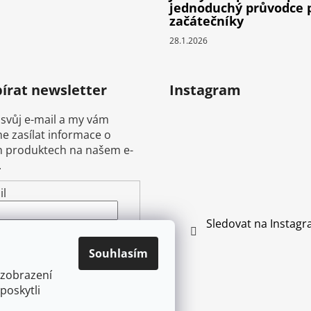
jednoduchý průvodce 
začátečníky
28.1.2026
írat newsletter
Instagram
 svůj e-mail a my vám
 zasílat informace o
 produktech na našem e-
.
il
Sledovat na Instag
ením e-mailu souhlasíte s
mínkami ochrany
Souhlasím
ních údajů
 zobrazení
poskytli
ŘIHLÁSIT SE