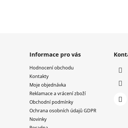
Z
á
Informace pro vás
Kont
p
a
Hodnocení obchodu
t
Kontakty
í
Moje objednávka
Reklamace a vrácení zboží
Obchodní podmínky
Ochrana osobních údajů GDPR
Novinky
Poradna