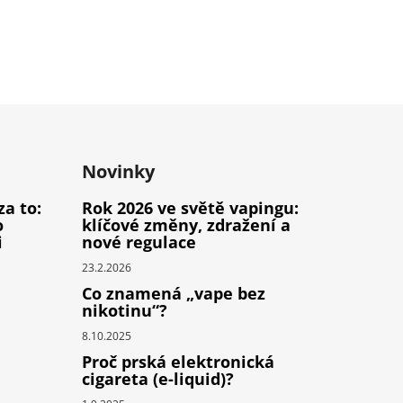
Novinky
za to:
Rok 2026 ve světě vapingu:
o
klíčové změny, zdražení a
i
nové regulace
23.2.2026
Co znamená „vape bez
nikotinu“?
8.10.2025
Proč prská elektronická
cigareta (e-liquid)?