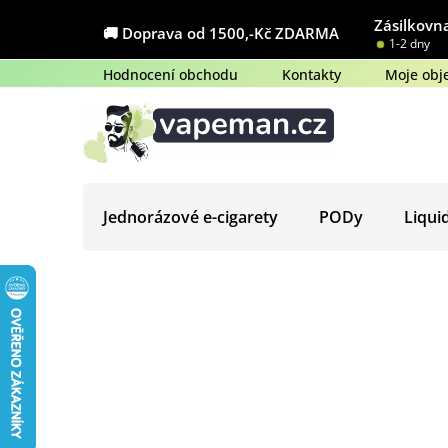
Přejít
Zásilkovna
na
🚚 Doprava od 1500,-Kč ZDARMA
1-2 dny
obsah
Hodnocení obchodu
Kontakty
Moje obj
Jednorázové e-cigarety
PODy
Liqui