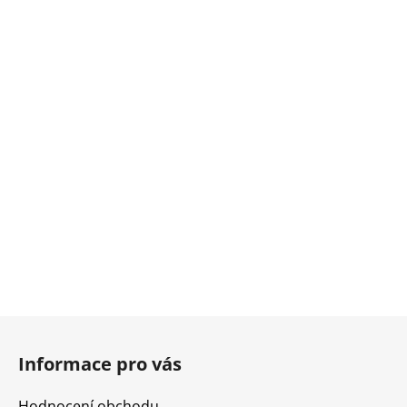
Z
á
Informace pro vás
p
a
Hodnocení obchodu