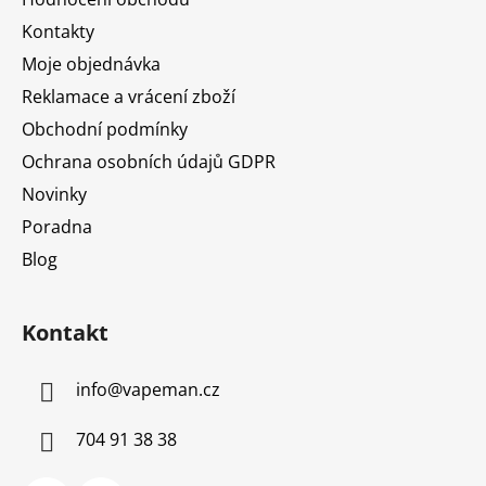
t
Kontakty
í
Moje objednávka
Reklamace a vrácení zboží
Obchodní podmínky
Ochrana osobních údajů GDPR
Novinky
Poradna
Blog
Kontakt
info
@
vapeman.cz
704 91 38 38