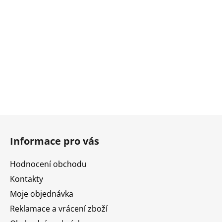
Z
á
Informace pro vás
p
a
Hodnocení obchodu
t
Kontakty
í
Moje objednávka
Reklamace a vrácení zboží