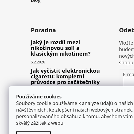
Blog
Poradna
Odeb
Jaký je rozdíl mezi
Vložte
nikotinovou solí a
budeme
klasickým nikotinem?
nových
shopu
5.2.2026
Jak vyčistit elektronickou
E-ma
cigaretu: kompletní
průvodce pro začátečníky
Vlož
22.10.2025
pod
Používáme cookies
Proč prská elektronická
osob
Soubory cookie používáme k analýze údajů o našich
cigareta (e-liquid)?
návštěvnících, ke zlepšení našich webových stránek,
1.9.2025
personalizovaného obsahu a k tomu, abychom vám 
P
skvělý zážitek z webu.