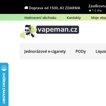
Přejít
Zásilkovna
na
🚚 Doprava od 1500,-Kč ZDARMA
1-2 dny
obsah
Hodnocení obchodu
Kontakty
Moje obj
Jednorázové e-cigarety
PODy
Liqui