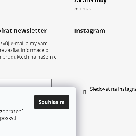
začátečníky
28.1.2026
írat newsletter
Instagram
 svůj e-mail a my vám
 zasílat informace o
 produktech na našem e-
.
il
Sledovat na Instag
ením e-mailu souhlasíte s
mínkami ochrany
Souhlasím
ních údajů
 zobrazení
poskytli
ŘIHLÁSIT SE