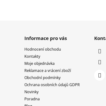
Z
á
Informace pro vás
Kont
p
a
Hodnocení obchodu
t
Kontakty
í
Moje objednávka
Reklamace a vrácení zboží
Obchodní podmínky
Ochrana osobních údajů GDPR
Novinky
Poradna