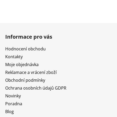
Z
á
Informace pro vás
p
a
Hodnocení obchodu
t
Kontakty
í
Moje objednávka
Reklamace a vrácení zboží
Obchodní podmínky
Ochrana osobních údajů GDPR
Novinky
Poradna
Blog