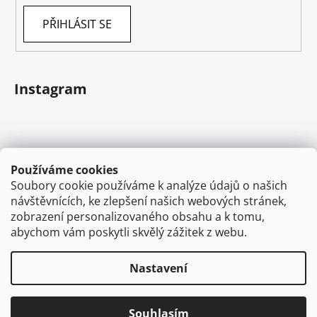
PŘIHLÁSIT SE
Instagram
Používáme cookies
Soubory cookie používáme k analýze údajů o našich
návštěvnících, ke zlepšení našich webových stránek,
zobrazení personalizovaného obsahu a k tomu,
abychom vám poskytli skvělý zážitek z webu.
Sledovat na Instagramu
Nastavení
Vytvořil Shoptet
Souhlasím