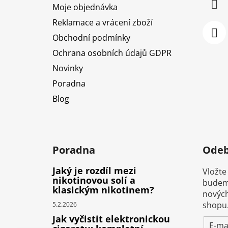
Moje objednávka
Reklamace a vrácení zboží
Obchodní podmínky
Ochrana osobních údajů GDPR
Novinky
Poradna
Blog
Poradna
Odeb
Jaký je rozdíl mezi
Vložte
nikotinovou solí a
budeme
klasickým nikotinem?
nových
shopu
5.2.2026
Jak vyčistit elektronickou
E-ma