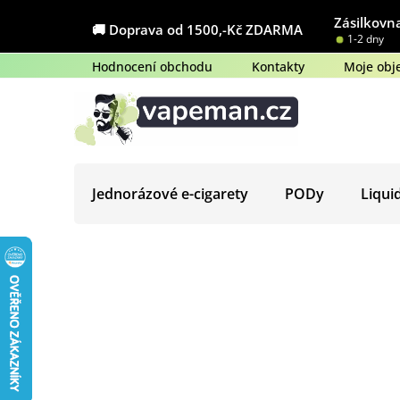
Přejít
Zásilkovna
na
🚚 Doprava od 1500,-Kč ZDARMA
1-2 dny
obsah
Hodnocení obchodu
Kontakty
Moje obj
Jednorázové e-cigarety
PODy
Liqui