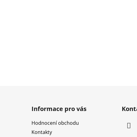
Z
á
Informace pro vás
Kont
p
a
Hodnocení obchodu
t
Kontakty
í