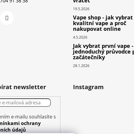
vracet
704 91 38 38
19.5.2026
Vape shop - jak vybrat
kvalitní vape a proč
nakupovat online
4.5.2026
Jak vybrat první vape -
jednoduchý průvodce 
začátečníky
28.1.2026
írat newsletter
Instagram
ením e-mailu souhlasíte s
mínkami ochrany
ních údajů