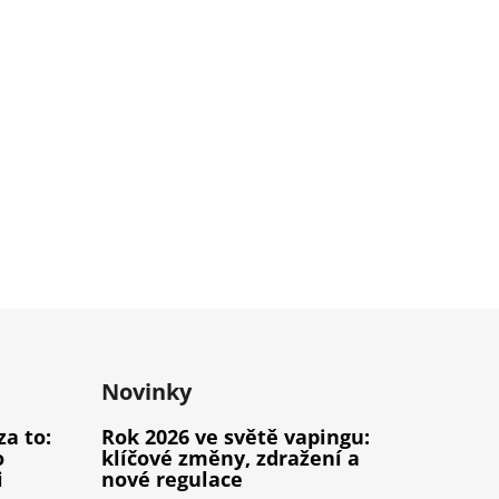
Novinky
za to:
Rok 2026 ve světě vapingu:
o
klíčové změny, zdražení a
i
nové regulace