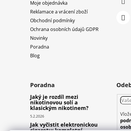
Moje objednávka
Reklamace a vrácení zboží
Obchodní podmínky
Ochrana osobních údajů GDPR
Novinky
Poradna
Blog
Poradna
Odeb
Jaký je rozdíl mezi
nikotinovou solí a
klasickým nikotinem?
Vlož
5.2.2026
pod
Jak vyčistit elektronickou
osob
cigaretu: kompletní