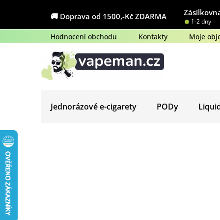
Přejít
Zásilkovna
na
🚚 Doprava od 1500,-Kč ZDARMA
1-2 dny
obsah
Hodnocení obchodu
Kontakty
Moje obj
Jednorázové e-cigarety
PODy
Liqui