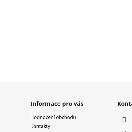
Z
á
Informace pro vás
Kont
p
a
Hodnocení obchodu
t
Kontakty
í