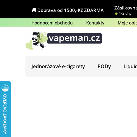
Přejít
Zásilkovna
na
🚚 Doprava od 1500,-Kč ZDARMA
1-2 dny
obsah
Hodnocení obchodu
Kontakty
Moje obj
Jednorázové e-cigarety
PODy
Liqui