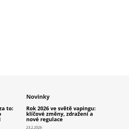
Novinky
za to:
Rok 2026 ve světě vapingu:
o
klíčové změny, zdražení a
i
nové regulace
23.2.2026