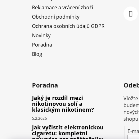
Reklamace a vrácení zboží
Obchodní podmínky
Ochrana osobních údajů GDPR
Novinky
Poradna
Blog
Poradna
Odeb
Jaký je rozdíl mezi
Vložte
nikotinovou solí a
budeme
klasickým nikotinem?
nových
shopu
5.2.2026
Jak vyčistit elektronickou
E-ma
cigaretu: kompletní