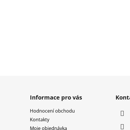
Z
á
Informace pro vás
Kont
p
a
Hodnocení obchodu
t
Kontakty
í
Moje objednávka