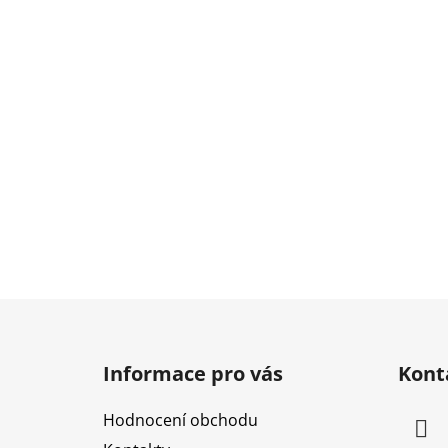
Z
á
Informace pro vás
Kont
p
a
Hodnocení obchodu
t