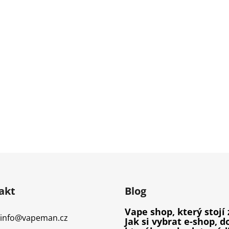
akt
Blog
Vape shop, který stojí 
info
@
vapeman.cz
Jak si vybrat e-shop, d