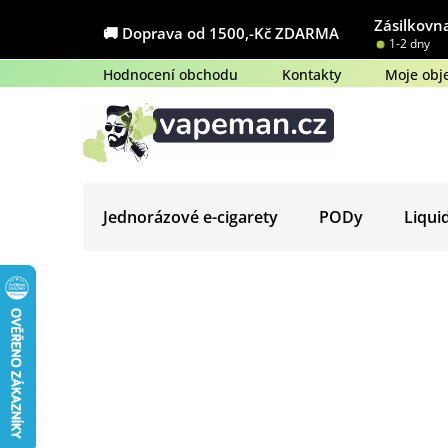
Přejít
Zásilkovna
na
🚚 Doprava od 1500,-Kč ZDARMA
1-2 dny
obsah
Hodnocení obchodu
Kontakty
Moje obj
Jednorázové e-cigarety
PODy
Liqui