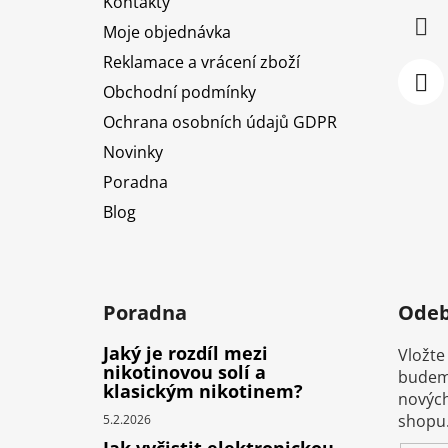
Kontakty
í
Moje objednávka
Reklamace a vrácení zboží
Obchodní podmínky
Ochrana osobních údajů GDPR
Novinky
Poradna
Blog
Poradna
Odeb
Jaký je rozdíl mezi
Vložte
nikotinovou solí a
budeme
klasickým nikotinem?
nových
shopu
5.2.2026