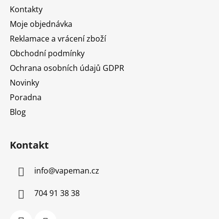
t
Kontakty
í
Moje objednávka
Reklamace a vrácení zboží
Obchodní podmínky
Ochrana osobních údajů GDPR
Novinky
Poradna
Blog
Kontakt
info
@
vapeman.cz
704 91 38 38