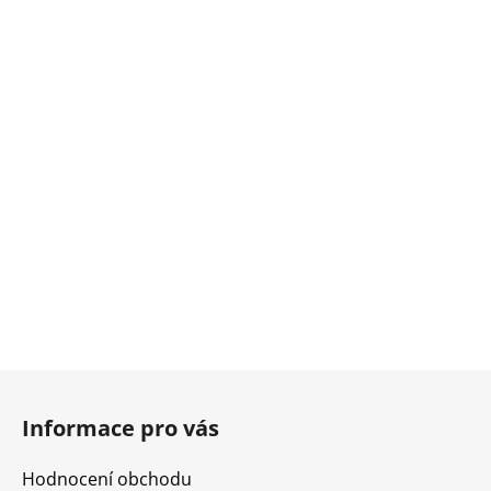
Z
á
Informace pro vás
p
a
Hodnocení obchodu