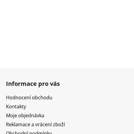
Z
á
Informace pro vás
p
a
Hodnocení obchodu
t
Kontakty
í
Moje objednávka
Reklamace a vrácení zboží
Obchodní podmínky