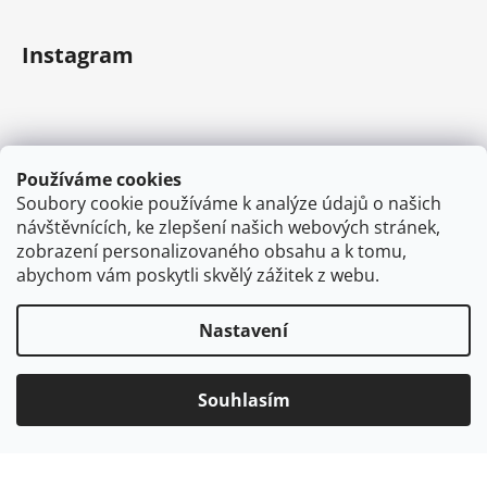
Instagram
Používáme cookies
Soubory cookie používáme k analýze údajů o našich
návštěvnících, ke zlepšení našich webových stránek,
zobrazení personalizovaného obsahu a k tomu,
abychom vám poskytli skvělý zážitek z webu.
Sledovat na Instagramu
Nastavení
Vytvořil Shoptet
Souhlasím
Copyright 2026
VAPEMAN.cz
. Všechna práva
vyhrazena.
Používáme
ověření věku Adulto