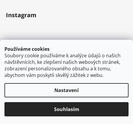
Instagram
Používáme cookies
Soubory cookie používáme k analýze údajů o našich
návštěvnících, ke zlepšení našich webových stránek,
zobrazení personalizovaného obsahu a k tomu,
abychom vám poskytli skvělý zážitek z webu.
Sledovat na Instagramu
Nastavení
Vytvořil Shoptet
Souhlasím
Copyright 2026
VAPEMAN.cz
. Všechna práva
vyhrazena.
Používáme
ověření věku Adulto