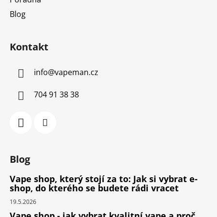
Blog
Kontakt
info
@
vapeman.cz
704 91 38 38
Blog
Vape shop, který stojí za to: Jak si vybrat e-
shop, do kterého se budete rádi vracet
19.5.2026
Vape shop - jak vybrat kvalitní vape a proč