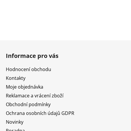
Z
á
Informace pro vás
p
a
Hodnocení obchodu
t
Kontakty
í
Moje objednávka
Reklamace a vrácení zboží
Obchodní podmínky
Ochrana osobních údajů GDPR
Novinky
Poradna