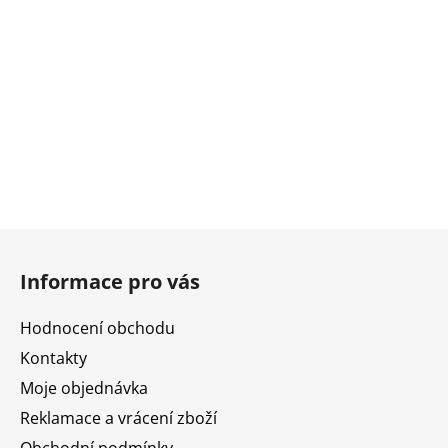
Z
á
Informace pro vás
p
a
Hodnocení obchodu
t
Kontakty
í
Moje objednávka
Reklamace a vrácení zboží
Obchodní podmínky