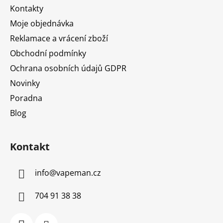
t
Kontakty
í
Moje objednávka
Reklamace a vrácení zboží
Obchodní podmínky
Ochrana osobních údajů GDPR
Novinky
Poradna
Blog
Kontakt
info
@
vapeman.cz
704 91 38 38