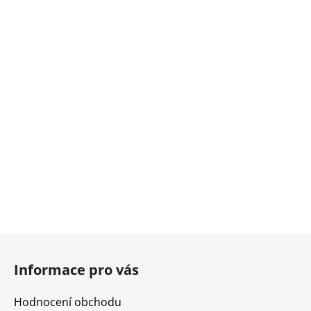
Z
á
Informace pro vás
p
a
Hodnocení obchodu