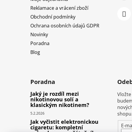
Reklamace a vrácení zboží
Obchodní podmínky
Ochrana osobních údajů GDPR
Novinky
Poradna
Blog
Poradna
Odeb
Jaký je rozdíl mezi
Vložte
nikotinovou solí a
budeme
klasickým nikotinem?
nových
shopu
5.2.2026
Jak vyčistit elektronickou
E-ma
cigaretu: kompletní