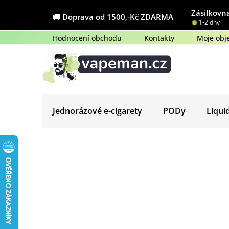
Přejít
Zásilkovna
na
🚚 Doprava od 1500,-Kč ZDARMA
1-2 dny
obsah
Hodnocení obchodu
Kontakty
Moje obj
Jednorázové e-cigarety
PODy
Liqui