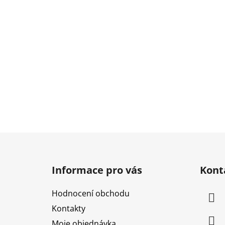
Z
á
Informace pro vás
Kont
p
a
Hodnocení obchodu
t
Kontakty
í
Moje objednávka