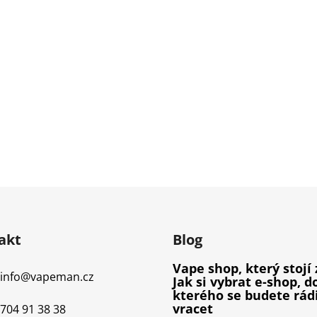
akt
Blog
Vape shop, který stojí 
info
@
vapeman.cz
Jak si vybrat e-shop, d
kterého se budete rád
vracet
704 91 38 38