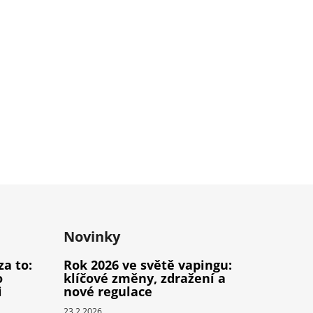
Novinky
za to:
Rok 2026 ve světě vapingu:
o
klíčové změny, zdražení a
i
nové regulace
23.2.2026