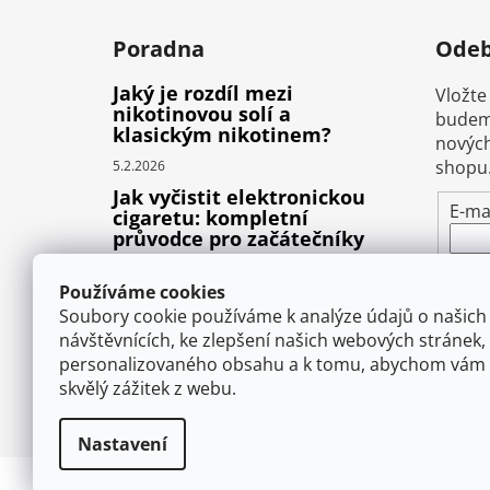
Poradna
Odeb
Jaký je rozdíl mezi
Vložte
nikotinovou solí a
budeme
klasickým nikotinem?
nových
shopu
5.2.2026
Jak vyčistit elektronickou
E-ma
cigaretu: kompletní
průvodce pro začátečníky
Vlož
22.10.2025
pod
Používáme cookies
Proč prská elektronická
osob
Soubory cookie používáme k analýze údajů o našich
cigareta (e-liquid)?
návštěvnících, ke zlepšení našich webových stránek,
1.9.2025
personalizovaného obsahu a k tomu, abychom vám 
P
skvělý zážitek z webu.
Nastavení
Copyright 2026
VAPEMAN.cz
. Všechna práva 