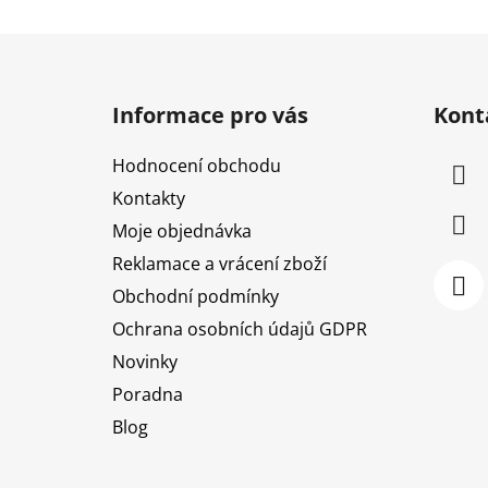
Z
á
Informace pro vás
Kont
p
a
Hodnocení obchodu
t
Kontakty
í
Moje objednávka
Reklamace a vrácení zboží
Obchodní podmínky
Ochrana osobních údajů GDPR
Novinky
Poradna
Blog