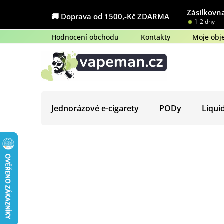
Přejít
Zásilkovna
na
🚚 Doprava od 1500,-Kč ZDARMA
1-2 dny
obsah
Hodnocení obchodu
Kontakty
Moje obj
Jednorázové e-cigarety
PODy
Liqui