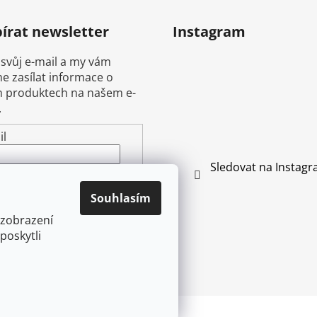
írat newsletter
Instagram
 svůj e-mail a my vám
 zasílat informace o
 produktech na našem e-
.
il
Sledovat na Instag
ením e-mailu souhlasíte s
mínkami ochrany
Souhlasím
ních údajů
 zobrazení
poskytli
ŘIHLÁSIT SE
vyhrazena.