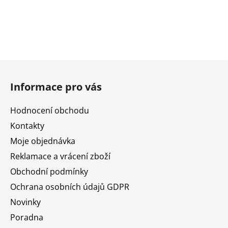
Z
á
Informace pro vás
p
a
Hodnocení obchodu
t
Kontakty
í
Moje objednávka
Reklamace a vrácení zboží
Obchodní podmínky
Ochrana osobních údajů GDPR
Novinky
Poradna