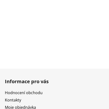
Z
á
Informace pro vás
p
a
Hodnocení obchodu
t
Kontakty
í
Moje objednávka