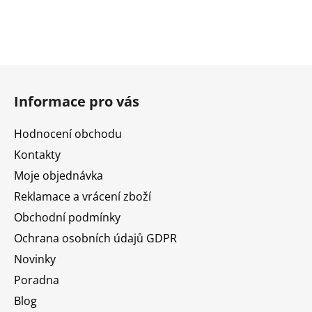
Z
á
Informace pro vás
p
a
Hodnocení obchodu
t
Kontakty
í
Moje objednávka
Reklamace a vrácení zboží
Obchodní podmínky
Ochrana osobních údajů GDPR
Novinky
Poradna
Blog