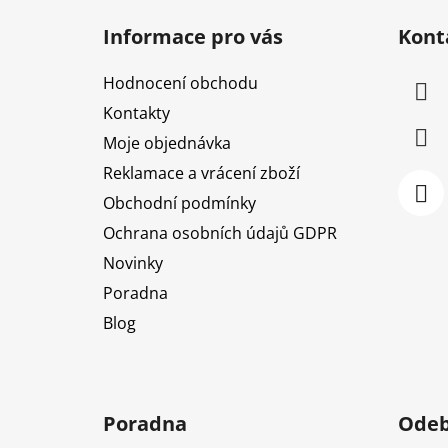
á
Informace pro vás
Kont
p
a
Hodnocení obchodu
t
Kontakty
í
Moje objednávka
Reklamace a vrácení zboží
Obchodní podmínky
Ochrana osobních údajů GDPR
Novinky
Poradna
Blog
Poradna
Odeb