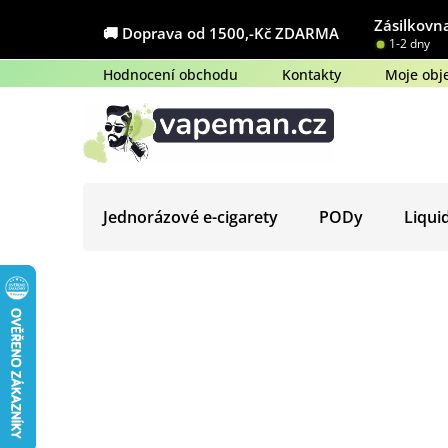
Přejít
Zásilkovna
na
🚚 Doprava od 1500,-Kč ZDARMA
1-2 dny
obsah
Hodnocení obchodu
Kontakty
Moje obj
Jednorázové e-cigarety
PODy
Liqui