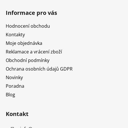
Z
á
Informace pro vás
p
a
Hodnocení obchodu
t
Kontakty
í
Moje objednávka
Reklamace a vrácení zboží
Obchodní podmínky
Ochrana osobních údajů GDPR
Novinky
Poradna
Blog
Kontakt