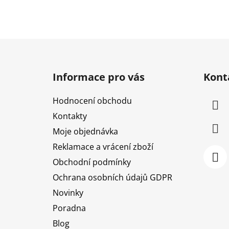
Z
á
Informace pro vás
Kont
p
a
Hodnocení obchodu
t
Kontakty
í
Moje objednávka
Reklamace a vrácení zboží
Obchodní podmínky
Ochrana osobních údajů GDPR
Novinky
Poradna
Blog