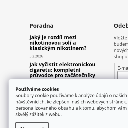
Poradna
Odeb
Jaký je rozdíl mezi
Vložte
nikotinovou solí a
budeme
klasickým nikotinem?
nových
shopu
5.2.2026
Jak vyčistit elektronickou
E-ma
cigaretu: kompletní
průvodce pro začátečníky
Vlož
22.10.2025
pod
Používáme cookies
Proč prská elektronická
osob
Soubory cookie používáme k analýze údajů o našich
cigareta (e-liquid)?
návštěvnících, ke zlepšení našich webových stránek,
1.9.2025
personalizovaného obsahu a k tomu, abychom vám 
P
skvělý zážitek z webu.