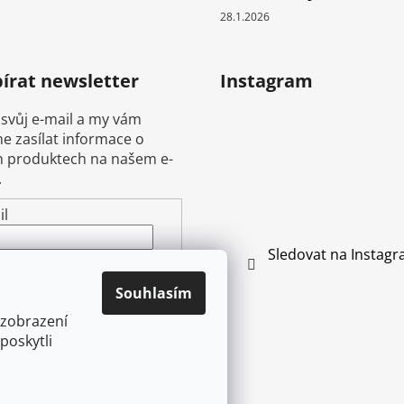
28.1.2026
írat newsletter
Instagram
 svůj e-mail a my vám
 zasílat informace o
 produktech na našem e-
.
il
Sledovat na Instag
ením e-mailu souhlasíte s
mínkami ochrany
Souhlasím
ních údajů
 zobrazení
poskytli
ŘIHLÁSIT SE