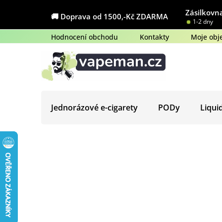
Přejít
Zásilkovna
na
🚚 Doprava od 1500,-Kč ZDARMA
1-2 dny
obsah
Hodnocení obchodu
Kontakty
Moje obj
Jednorázové e-cigarety
PODy
Liqui