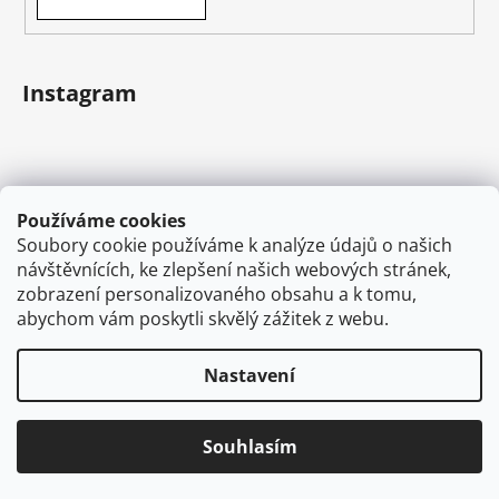
Instagram
Používáme cookies
Soubory cookie používáme k analýze údajů o našich
návštěvnících, ke zlepšení našich webových stránek,
zobrazení personalizovaného obsahu a k tomu,
abychom vám poskytli skvělý zážitek z webu.
Sledovat na Instagramu
Nastavení
Vytvořil Shoptet
Souhlasím
Copyright 2026
VAPEMAN.cz
. Všechna práva
vyhrazena.