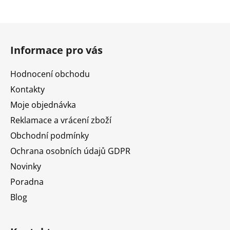
Z
á
Informace pro vás
p
a
Hodnocení obchodu
t
Kontakty
í
Moje objednávka
Reklamace a vrácení zboží
Obchodní podmínky
Ochrana osobních údajů GDPR
Novinky
Poradna
Blog