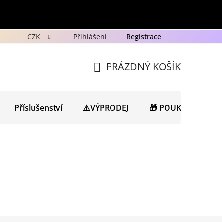
CZK
Přihlášení
Registrace
y
Ochrana osobních údajů GDPR
Novinky
Porad
PRÁZDNÝ KOŠÍK
NÁKUPNÍ
KOŠÍK
Příslušenství
⚠️VÝPRODEJ
🎁 POUKAZY
N