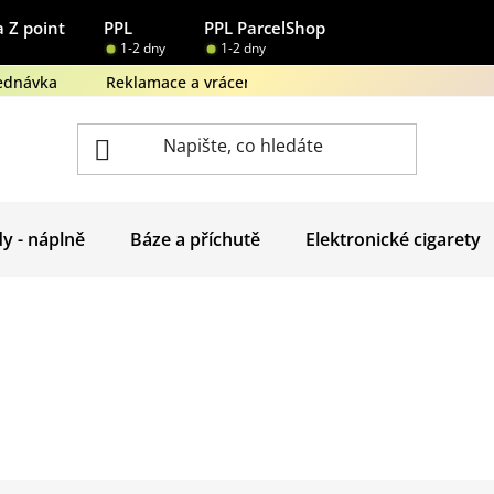
 Z point
PPL
PPL ParcelShop
1-2 dny
1-2 dny
ednávka
Reklamace a vrácení zboží
Obchodní podmínk
dy - náplně
Báze a příchutě
Elektronické cigarety