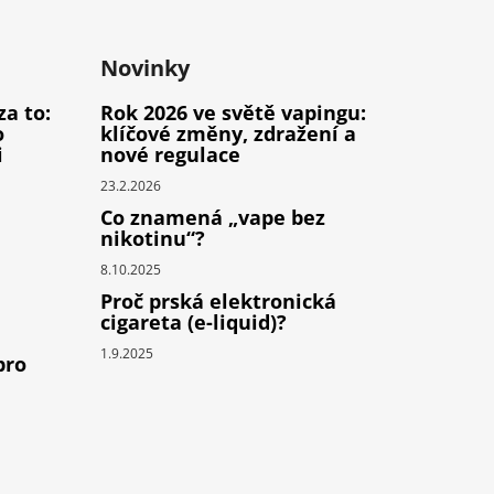
Novinky
za to:
Rok 2026 ve světě vapingu:
o
klíčové změny, zdražení a
i
nové regulace
23.2.2026
Co znamená „vape bez
nikotinu“?
8.10.2025
Proč prská elektronická
cigareta (e-liquid)?
1.9.2025
pro