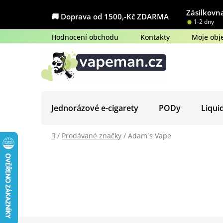
Přejít
Zásilkovna
na
🚚 Doprava od 1500,-Kč ZDARMA
1-2 dny
obsah
Hodnocení obchodu
Kontakty
Moje obj
Jednorázové e-cigarety
PODy
Liqui
Domů
/
Prodávané značky
/
Adam´s Vape