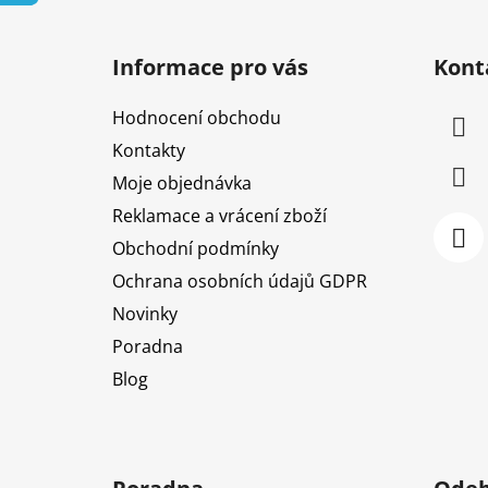
Z
á
Informace pro vás
Kont
p
a
Hodnocení obchodu
t
Kontakty
í
Moje objednávka
Reklamace a vrácení zboží
Obchodní podmínky
Ochrana osobních údajů GDPR
Novinky
Poradna
Blog