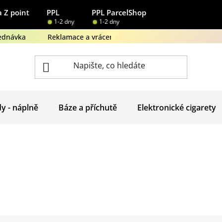
 Z point
PPL
PPL ParcelShop
1-2 dny
1-2 dny
ednávka
Reklamace a vrácení zboží
Obchodní podmínk
dy - náplně
Báze a příchutě
Elektronické cigarety