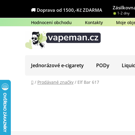
Přejít
Zásilkovna
na
🚚 Doprava od 1500,-Kč ZDARMA
1-2 dny
obsah
Hodnocení obchodu
Kontakty
Moje obj
Jednorázové e-cigarety
PODy
Liqui
Domů
/
Prodávané značky
/
Elf Bar 617