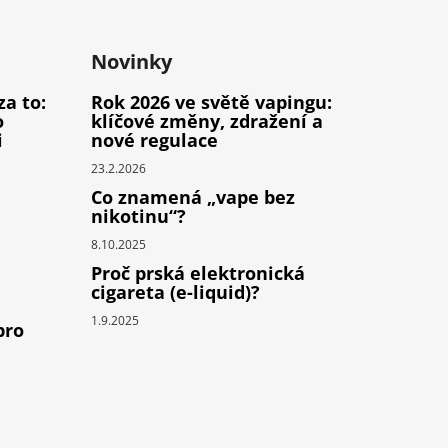
Novinky
za to:
Rok 2026 ve světě vapingu:
o
klíčové změny, zdražení a
i
nové regulace
23.2.2026
Co znamená „vape bez
nikotinu“?
8.10.2025
Proč prská elektronická
cigareta (e-liquid)?
1.9.2025
pro