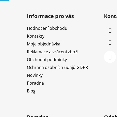
Z
á
Informace pro vás
Kont
p
a
Hodnocení obchodu
t
Kontakty
í
Moje objednávka
Reklamace a vrácení zboží
Obchodní podmínky
Ochrana osobních údajů GDPR
Novinky
Poradna
Blog