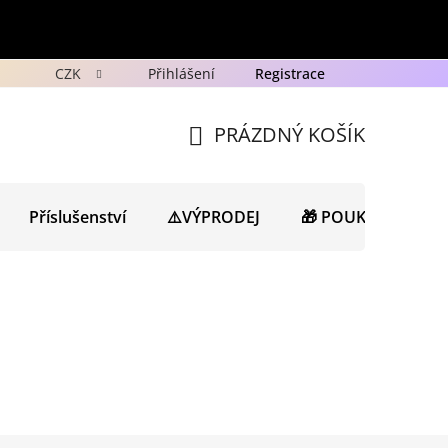
CZK
Přihlášení
Registrace
y
Ochrana osobních údajů GDPR
Novinky
Porad
PRÁZDNÝ KOŠÍK
NÁKUPNÍ
KOŠÍK
Příslušenství
⚠️VÝPRODEJ
🎁 POUKAZY
N