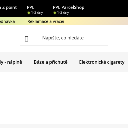
 Z point
PPL
PPL ParcelShop
1-2 dny
1-2 dny
ednávka
Reklamace a vrácení zboží
Obchodní podmínk
dy - náplně
Báze a příchutě
Elektronické cigarety