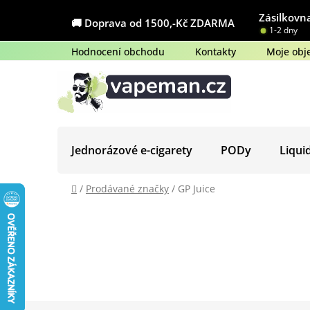
Přejít
Zásilkovna
na
🚚 Doprava od 1500,-Kč ZDARMA
1-2 dny
obsah
Hodnocení obchodu
Kontakty
Moje obj
Jednorázové e-cigarety
PODy
Liqui
Domů
/
Prodávané značky
/
GP Juice