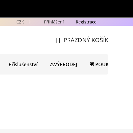
CZK
Přihlášení
Registrace
y
Ochrana osobních údajů GDPR
Novinky
Porad
PRÁZDNÝ KOŠÍK
NÁKUPNÍ
KOŠÍK
Příslušenství
⚠️VÝPRODEJ
🎁 POUKAZY
N