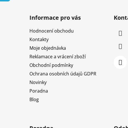
Z
á
Informace pro vás
Kont
p
a
Hodnocení obchodu
t
Kontakty
í
Moje objednávka
Reklamace a vrácení zboží
Obchodní podmínky
Ochrana osobních údajů GDPR
Novinky
Poradna
Blog