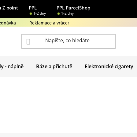
 Z point
PPL
PPL ParcelShop
1-2 dny
1-2 dny
ednávka
Reklamace a vrácení zboží
Obchodní podmínk
dy - náplně
Báze a příchutě
Elektronické cigarety