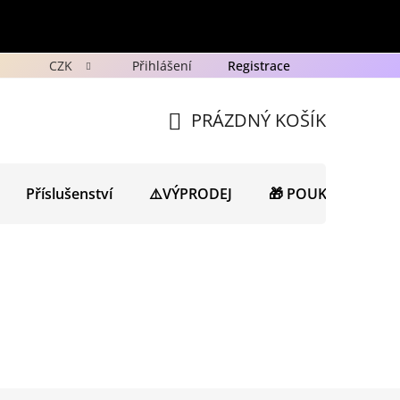
CZK
Přihlášení
Registrace
y
Ochrana osobních údajů GDPR
Novinky
Porad
PRÁZDNÝ KOŠÍK
NÁKUPNÍ
KOŠÍK
Příslušenství
⚠️VÝPRODEJ
🎁 POUKAZY
N