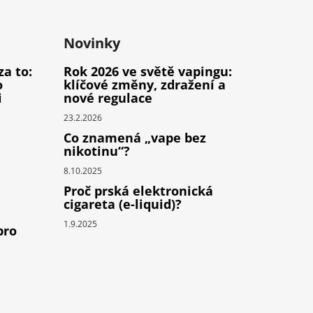
Novinky
za to:
Rok 2026 ve světě vapingu:
o
klíčové změny, zdražení a
i
nové regulace
23.2.2026
Co znamená „vape bez
nikotinu“?
8.10.2025
Proč prská elektronická
cigareta (e-liquid)?
1.9.2025
pro