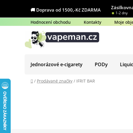
Přejít
Zásilkovna
na
🚚 Doprava od 1500,-Kč ZDARMA
1-2 dny
obsah
Hodnocení obchodu
Kontakty
Moje obj
Jednorázové e-cigarety
PODy
Liqui
Domů
/
Prodávané značky
/
IFRIT BAR