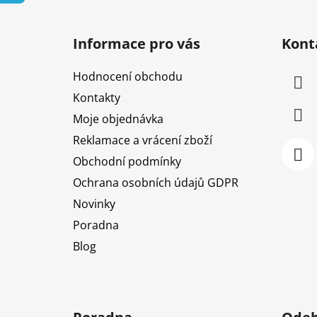
Z
á
Informace pro vás
Kont
p
a
Hodnocení obchodu
t
Kontakty
í
Moje objednávka
Reklamace a vrácení zboží
Obchodní podmínky
Ochrana osobních údajů GDPR
Novinky
Poradna
Blog