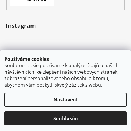
Instagram
Používáme cookies
Soubory cookie používáme k analýze údajů o našich
návštěvnících, ke zlepšení našich webových stránek,
zobrazení personalizovaného obsahu a k tomu,
abychom vám poskytli skvělý zážitek z webu.
Sledovat na Instagramu
Nastavení
Vytvořil Shoptet
Souhlasím
Copyright 2026
VAPEMAN.cz
. Všechna práva
vyhrazena.