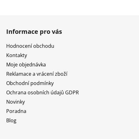
Z
á
Informace pro vás
p
a
Hodnocení obchodu
t
Kontakty
í
Moje objednávka
Reklamace a vrácení zboží
Obchodní podmínky
Ochrana osobních údajů GDPR
Novinky
Poradna
Blog