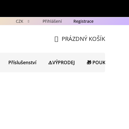
CZK
Přihlášení
Registrace
y
Ochrana osobních údajů GDPR
Novinky
Porad
PRÁZDNÝ KOŠÍK
NÁKUPNÍ
KOŠÍK
Příslušenství
⚠️VÝPRODEJ
🎁 POUKAZY
N