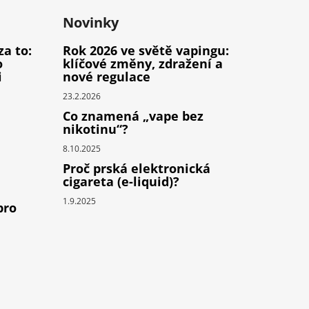
Novinky
za to:
Rok 2026 ve světě vapingu:
o
klíčové změny, zdražení a
i
nové regulace
23.2.2026
Co znamená „vape bez
nikotinu“?
8.10.2025
Proč prská elektronická
cigareta (e-liquid)?
1.9.2025
pro