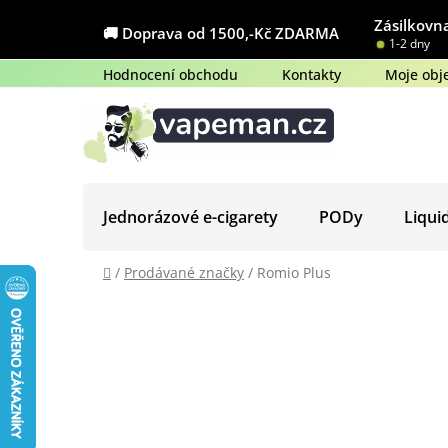
Přejít
Zásilkovna
na
🚚 Doprava od 1500,-Kč ZDARMA
1-2 dny
obsah
Hodnocení obchodu
Kontakty
Moje obj
Jednorázové e-cigarety
PODy
Liqui
Domů
/
Prodávané značky
/
Romio Plus