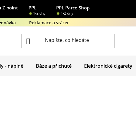
 Z point
PPL
PPL ParcelShop
1-2 dny
1-2 dny
ednávka
Reklamace a vrácení zboží
Obchodní podmínk
dy - náplně
Báze a příchutě
Elektronické cigarety