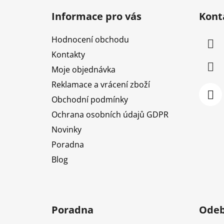
á
Informace pro vás
Kont
p
a
Hodnocení obchodu
t
Kontakty
í
Moje objednávka
Reklamace a vrácení zboží
Obchodní podmínky
Ochrana osobních údajů GDPR
Novinky
Poradna
Blog
Poradna
Odeb