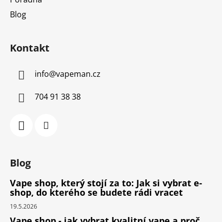
Blog
Kontakt
info
@
vapeman.cz
704 91 38 38
Blog
Vape shop, který stojí za to: Jak si vybrat e-
shop, do kterého se budete rádi vracet
19.5.2026
Vape shop - jak vybrat kvalitní vape a proč