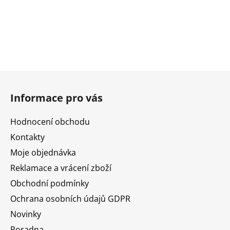
Z
á
Informace pro vás
p
a
Hodnocení obchodu
t
Kontakty
í
Moje objednávka
Reklamace a vrácení zboží
Obchodní podmínky
Ochrana osobních údajů GDPR
Novinky
Poradna