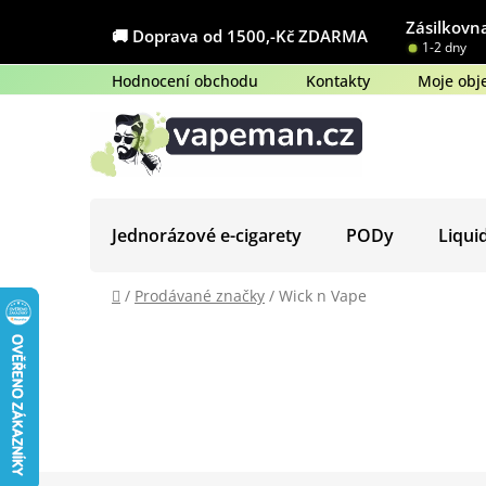
Přejít
Zásilkovna
na
🚚 Doprava od 1500,-Kč ZDARMA
1-2 dny
obsah
Hodnocení obchodu
Kontakty
Moje obj
Jednorázové e-cigarety
PODy
Liqui
Domů
/
Prodávané značky
/
Wick n Vape