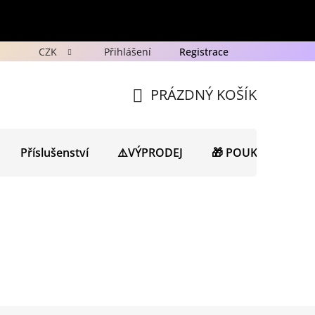
CZK
Přihlášení
Registrace
y
Ochrana osobních údajů GDPR
Novinky
Porad
PRÁZDNÝ KOŠÍK
NÁKUPNÍ
KOŠÍK
Příslušenství
⚠️VÝPRODEJ
🎁 POUKAZY
N