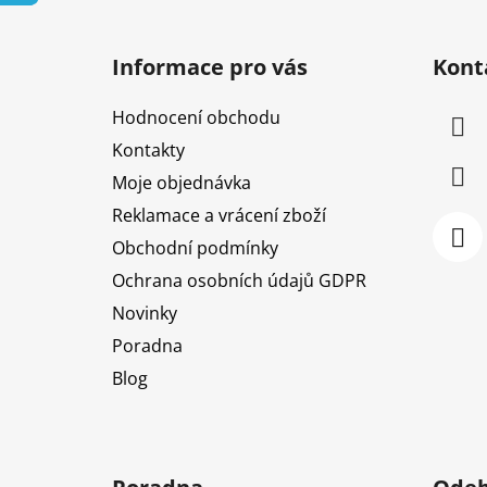
Z
á
Informace pro vás
Kont
p
a
Hodnocení obchodu
t
Kontakty
í
Moje objednávka
Reklamace a vrácení zboží
Obchodní podmínky
Ochrana osobních údajů GDPR
Novinky
Poradna
Blog