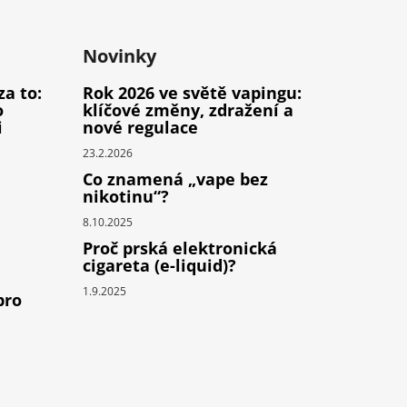
Novinky
za to:
Rok 2026 ve světě vapingu:
o
klíčové změny, zdražení a
i
nové regulace
23.2.2026
Co znamená „vape bez
nikotinu“?
8.10.2025
Proč prská elektronická
cigareta (e-liquid)?
1.9.2025
pro