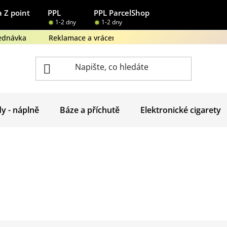
 Z point
PPL
PPL ParcelShop
1-2 dny
1-2 dny
ednávka
Reklamace a vrácení zboží
Obchodní podmínk
dy - náplně
Báze a příchutě
Elektronické cigarety