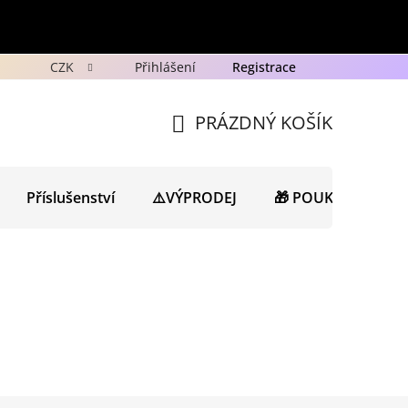
CZK
Přihlášení
Registrace
y
Ochrana osobních údajů GDPR
Novinky
Porad
PRÁZDNÝ KOŠÍK
NÁKUPNÍ
KOŠÍK
Příslušenství
⚠️VÝPRODEJ
🎁 POUKAZY
N