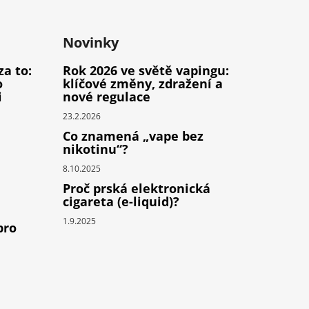
Novinky
za to:
Rok 2026 ve světě vapingu:
o
klíčové změny, zdražení a
i
nové regulace
23.2.2026
Co znamená „vape bez
nikotinu“?
8.10.2025
Proč prská elektronická
cigareta (e-liquid)?
1.9.2025
pro