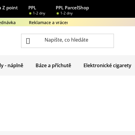
 Z point
PPL
PPL ParcelShop
1-2 dny
1-2 dny
ednávka
Reklamace a vrácení zboží
Obchodní podmínk
dy - náplně
Báze a příchutě
Elektronické cigarety