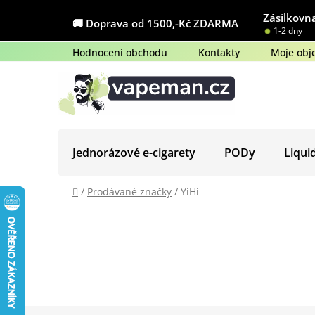
Přejít
Zásilkovna
na
🚚 Doprava od 1500,-Kč ZDARMA
1-2 dny
obsah
Hodnocení obchodu
Kontakty
Moje obj
Jednorázové e-cigarety
PODy
Liqui
Domů
/
Prodávané značky
/
YiHi