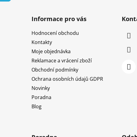
Z
á
Informace pro vás
Kont
p
a
Hodnocení obchodu
t
Kontakty
í
Moje objednávka
Reklamace a vrácení zboží
Obchodní podmínky
Ochrana osobních údajů GDPR
Novinky
Poradna
Blog