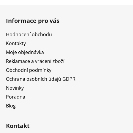
Z
á
Informace pro vás
p
a
Hodnocení obchodu
t
Kontakty
í
Moje objednávka
Reklamace a vrácení zboží
Obchodní podmínky
Ochrana osobních údajů GDPR
Novinky
Poradna
Blog
Kontakt