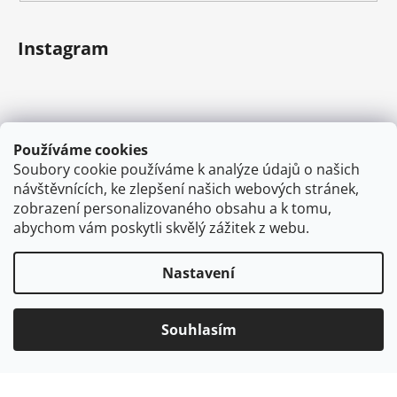
Instagram
Používáme cookies
Soubory cookie používáme k analýze údajů o našich
návštěvnících, ke zlepšení našich webových stránek,
zobrazení personalizovaného obsahu a k tomu,
abychom vám poskytli skvělý zážitek z webu.
Sledovat na Instagramu
Nastavení
Vytvořil Shoptet
Souhlasím
Copyright 2026
VAPEMAN.cz
. Všechna práva
vyhrazena.
Používáme
ověření věku Adulto