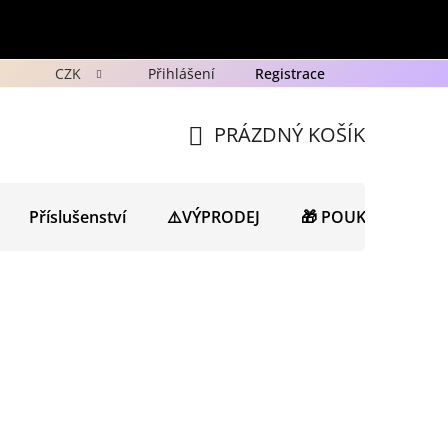
CZK
Přihlášení
Registrace
y
Ochrana osobních údajů GDPR
Novinky
Porad
PRÁZDNÝ KOŠÍK
NÁKUPNÍ
KOŠÍK
Příslušenství
⚠️VÝPRODEJ
🎁 POUKAZY
N