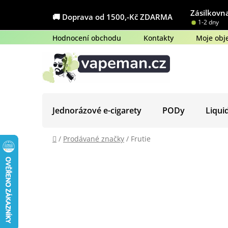
Přejít
Zásilkovna
na
🚚 Doprava od 1500,-Kč ZDARMA
1-2 dny
obsah
Hodnocení obchodu
Kontakty
Moje obj
Jednorázové e-cigarety
PODy
Liqui
Domů
/
Prodávané značky
/
Frutie