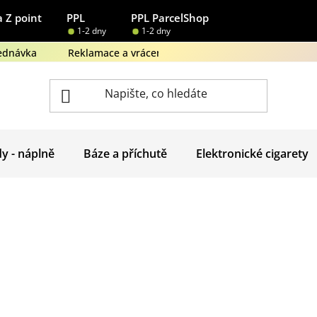
 Z point
PPL
PPL ParcelShop
1-2 dny
1-2 dny
ednávka
Reklamace a vrácení zboží
Obchodní podmínk
dy - náplně
Báze a příchutě
Elektronické cigarety