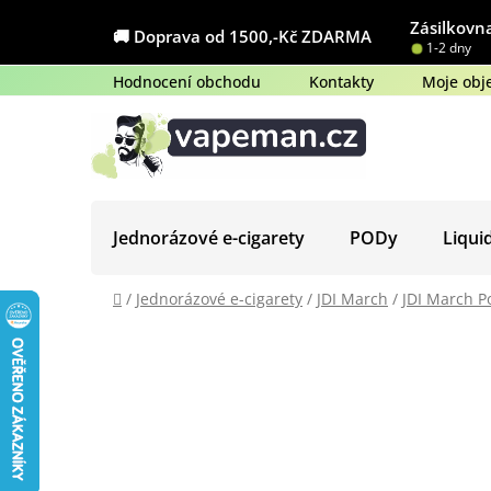
Přejít
Zásilkovna
na
🚚 Doprava od 1500,-Kč ZDARMA
1-2 dny
obsah
Hodnocení obchodu
Kontakty
Moje obj
Jednorázové e-cigarety
PODy
Liqui
Domů
/
Jednorázové e-cigarety
/
JDI March
/
JDI March P