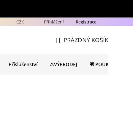
CZK
Přihlášení
Registrace
y
Ochrana osobních údajů GDPR
Novinky
Porad
PRÁZDNÝ KOŠÍK
NÁKUPNÍ
KOŠÍK
Příslušenství
⚠️VÝPRODEJ
🎁 POUKAZY
N