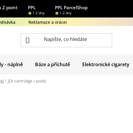
 Z point
PPL
PPL ParcelShop
1-2 dny
1-2 dny
ednávka
Reklamace a vrácení zboží
Obchodní podmínk
dy - náplně
Báze a příchutě
Elektronické cigarety
od
/
JDI cartridge / pody