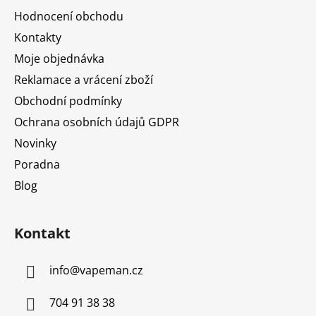
a
Hodnocení obchodu
t
Kontakty
í
Moje objednávka
Reklamace a vrácení zboží
Obchodní podmínky
Ochrana osobních údajů GDPR
Novinky
Poradna
Blog
Kontakt
info
@
vapeman.cz
704 91 38 38