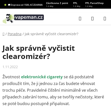
Přejít
Zásilkovna Z point
PPL
PPL ParcelShop
🚚 Doprava od 1500,-Kč ZDARMA
1-2 dny
1-2 dny
1-2 dny
na
obsah
Hledat
NÁKUP
KOŠÍK
Domů
/
Poradna
/
Jak správně vyčistit clearomizér?
Jak správně vyčistit
clearomizér?
1.11.2022
Životnost
elektronické cigarety
se dá podstatně
prodloužit tím, že ji jednou za čas budete věnovat
trochu péče. Pravidelné čištění minimálně ve všech
případech zabrání tomu, aby se tvořily nečistoty, které
se poté budou postupně připalovat.