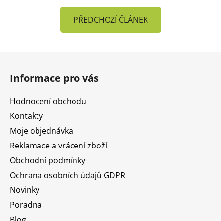
PŘEDCHOZÍ ČLÁNEK
Z
á
Informace pro vás
p
a
Hodnocení obchodu
t
Kontakty
í
Moje objednávka
Reklamace a vrácení zboží
Obchodní podmínky
Ochrana osobních údajů GDPR
Novinky
Poradna
Blog