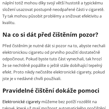
náplní totiž mohou díky svojí větší hustotě a typickému
složení usazovat postupně neodpařené části v cigaretě.
Ty tak mohou působit problémy a snižovat efektivitu a
kvalitu.
Na co si dát před čištěním pozor?
Před čistěním je nutné dát si pozor na to, abyste nechali
elektronickou cigaretu od prvního použití dostatečně
odpočinout. Pokud byste tuto část vynechali, tak hrozí
že se nechtěně popálíte o ještě stále dobíhající tepelný
efekt. Proto nikdy nečistěte elektronické cigarety, pokud
jste je v nedávné chvíli používali.
Pravidelné čištění dokáže pomoci
Elektronické cigarety
můžeme bez potíží rozdělit na
takové, které už mají možnost automatického pročištění