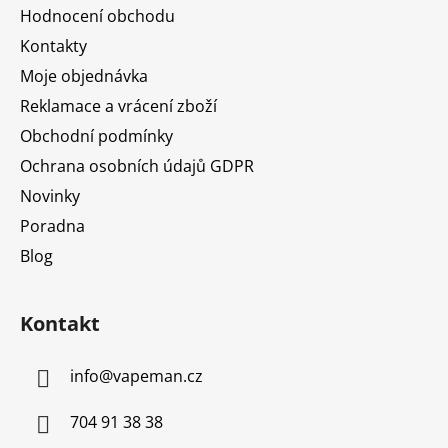
a
Hodnocení obchodu
t
Kontakty
í
Moje objednávka
Reklamace a vrácení zboží
Obchodní podmínky
Ochrana osobních údajů GDPR
Novinky
Poradna
Blog
Kontakt
info
@
vapeman.cz
704 91 38 38