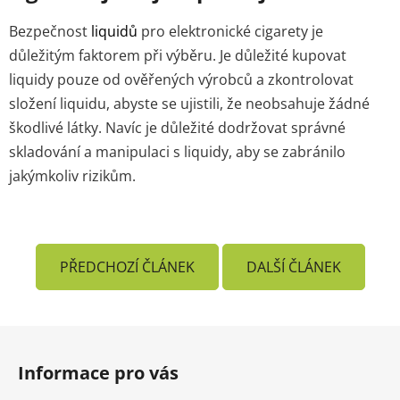
Bezpečnost
liquidů
pro elektronické cigarety je
důležitým faktorem při výběru. Je důležité kupovat
liquidy pouze od ověřených výrobců a zkontrolovat
složení liquidu, abyste se ujistili, že neobsahuje žádné
škodlivé látky. Navíc je důležité dodržovat správné
skladování a manipulaci s liquidy, aby se zabránilo
jakýmkoliv rizikům.
PŘEDCHOZÍ ČLÁNEK
DALŠÍ ČLÁNEK
Z
á
Informace pro vás
p