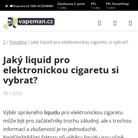
Přejít
Zásilkovna Z point
PPL
PPL ParcelShop
🚚 Doprava od 1500,-Kč ZDARMA
1-2 dny
1-2 dny
1-2 dny
na
obsah
Hledat
NÁKUP
KOŠÍK
Domů
/
Poradna
/
Jaký liquid pro elektronickou cigaretu si vybrat?
Jaký liquid pro
elektronickou cigaretu si
vybrat?
30.1.2023
Výběr správného
liquidu
pro elektronickou cigaretu
může být pro začátečníky trochu záludný, ale s trochou
informací a zkušeností je to jednoduché.
Nejdůležitějšími faktory při výběru liquidu jsou vůně,