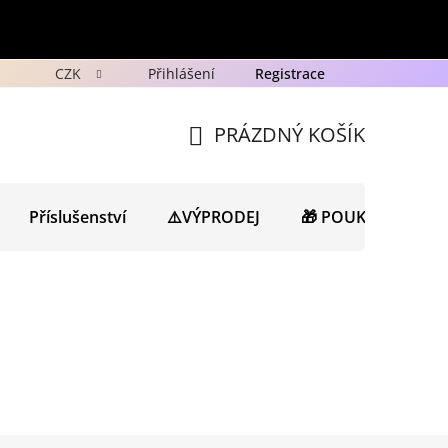
CZK
Přihlášení
Registrace
y
Ochrana osobních údajů GDPR
Novinky
Porad
PRÁZDNÝ KOŠÍK
NÁKUPNÍ
KOŠÍK
Příslušenství
⚠️VÝPRODEJ
🎁 POUKAZY
N