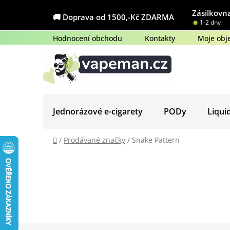
Přejít
Zásilkovna
na
🚚 Doprava od 1500,-Kč ZDARMA
1-2 dny
obsah
Hodnocení obchodu
Kontakty
Moje obj
Jednorázové e-cigarety
PODy
Liqui
Domů
/
Prodávané značky
/
Snake Pattern