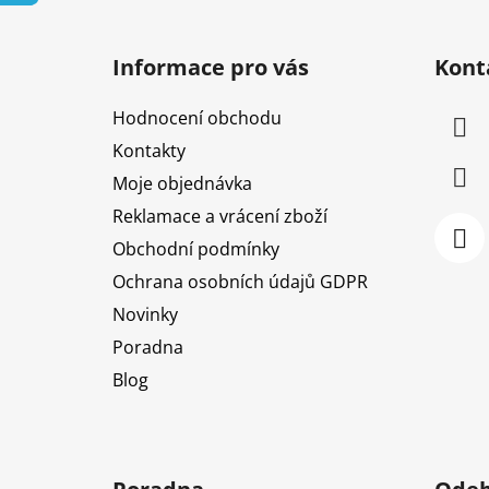
Z
á
Informace pro vás
Kont
p
a
Hodnocení obchodu
t
Kontakty
í
Moje objednávka
Reklamace a vrácení zboží
Obchodní podmínky
Ochrana osobních údajů GDPR
Novinky
Poradna
Blog