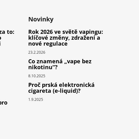
Novinky
za to:
Rok 2026 ve světě vapingu:
o
klíčové změny, zdražení a
i
nové regulace
23.2.2026
Co znamená „vape bez
nikotinu“?
8.10.2025
Proč prská elektronická
cigareta (e-liquid)?
1.9.2025
pro