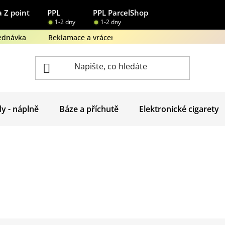
 Z point
PPL
PPL ParcelShop
1-2 dny
1-2 dny
ednávka
Reklamace a vrácení zboží
Obchodní podmínk
dy - náplně
Báze a příchutě
Elektronické cigarety