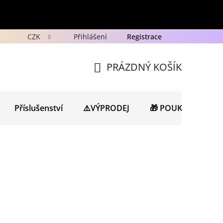
CZK
Přihlášení
Registrace
y
Ochrana osobních údajů GDPR
Novinky
Porad
PRÁZDNÝ KOŠÍK
NÁKUPNÍ
KOŠÍK
Příslušenství
⚠️VÝPRODEJ
🎁 POUKAZY
N