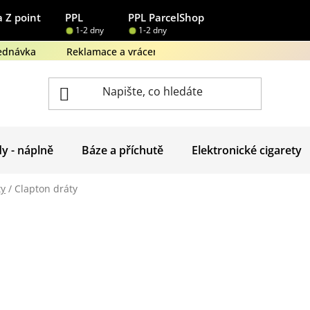
 Z point
PPL
PPL ParcelShop
1-2 dny
1-2 dny
ednávka
Reklamace a vrácení zboží
Obchodní podmínk
dy - náplně
Báze a příchutě
Elektronické cigarety
ty
/
Clapton dráty