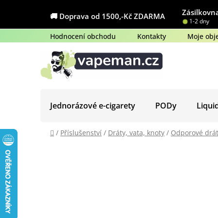
Přejít
Zásilkovna
na
🚚 Doprava od 1500,-Kč ZDARMA
1-2 dny
obsah
Hodnocení obchodu
Kontakty
Moje obj
Jednorázové e-cigarety
PODy
Liqui
Domů
/
Příslušenství
/
Dráty, vata, knoty
/
Odporové drá