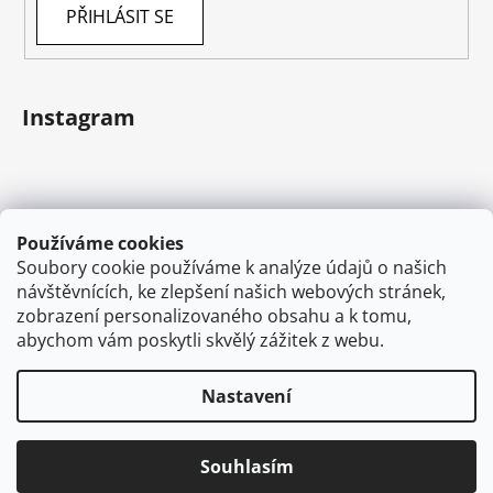
PŘIHLÁSIT SE
Instagram
Používáme cookies
Soubory cookie používáme k analýze údajů o našich
návštěvnících, ke zlepšení našich webových stránek,
zobrazení personalizovaného obsahu a k tomu,
abychom vám poskytli skvělý zážitek z webu.
Sledovat na Instagramu
Nastavení
Vytvořil Shoptet
Souhlasím
Copyright 2026
VAPEMAN.cz
. Všechna práva