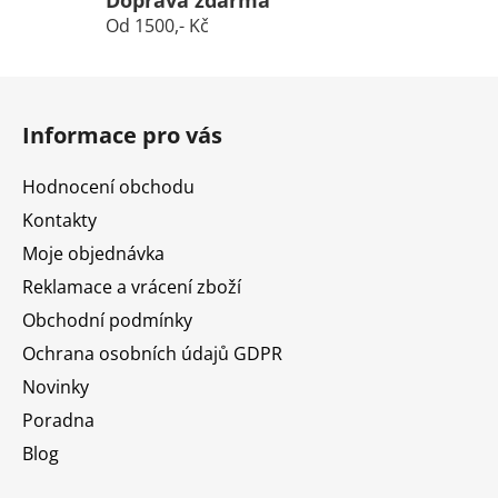
Doprava zdarma
Od 1500,- Kč
Z
á
Informace pro vás
p
a
Hodnocení obchodu
t
Kontakty
í
Moje objednávka
Reklamace a vrácení zboží
Obchodní podmínky
Ochrana osobních údajů GDPR
Novinky
Poradna
Blog