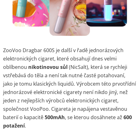
ZooVoo Dragbar 600S je další v řadě jednorázových
elektronických cigaret, které obsahují dnes velmi
oblíbenou
nikotinovou sůl
(NicSalt), která se rychleji
vstřebává do těla a není tak nutné časté potahovaní,
jako je tomu klasických liquidů. Výrobcem této prvotřídní
jednorázové elektronické cigarety není nikdo jiný, než
jeden z nejlepších výrobců elektronických cigaret,
společnost VooPoo. Cigareta je napájena vestavěnou
baterií o kapacitě
500mAh
, se kterou dosáhnete až
600
potažení
.