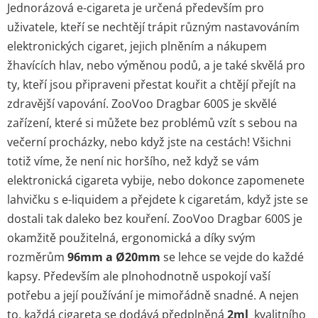
Jednorázová e-cigareta je určená především pro
uživatele, kteří se nechtějí trápit různým nastavováním
elektronických cigaret, jejich plněním a nákupem
žhavících hlav, nebo výměnou podů, a je také skvělá pro
ty, kteří jsou připraveni přestat kouřit a chtějí přejít na
zdravější vapování. ZooVoo Dragbar 600S je skvělé
zařízení, které si můžete bez problémů vzít s sebou na
večerní procházky, nebo když jste na cestách! Všichni
totiž víme, že není nic horšího, než když se vám
elektronická cigareta vybije, nebo dokonce zapomenete
lahvičku s e-liquidem a přejdete k cigaretám, když jste se
dostali tak daleko bez kouření. ZooVoo Dragbar 600S je
okamžitě použitelná, ergonomická a díky svým
rozměrům
96mm a Ø20mm
se lehce se vejde do každé
kapsy. Především ale plnohodnotně uspokojí vaší
potřebu a její používání je mimořádně snadné. A nejen
to, každá cigareta se dodává předplněná
2ml
kvalitního