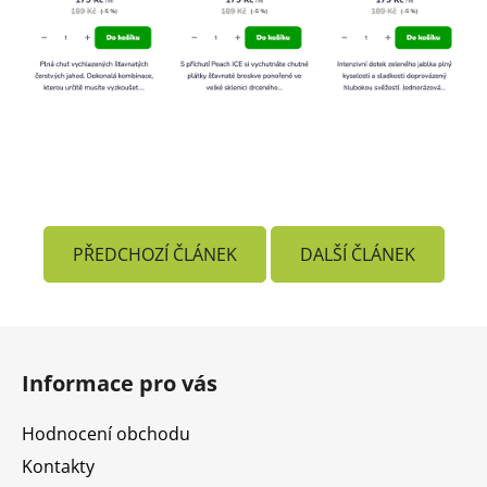
PŘEDCHOZÍ ČLÁNEK
DALŠÍ ČLÁNEK
Z
á
Informace pro vás
p
a
Hodnocení obchodu
t
Kontakty
í