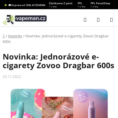
Přejít
Zásilkovna Z point
PPL
PPL ParcelShop
🚚 Doprava od 1500,-Kč ZDARMA
1-2 dny
1-2 dny
1-2 dny
na
obsah
Hledat
NÁKUP
KOŠÍK
Domů
/
Novinky
/
Novinka: Jednorázové e-cigarety Zovoo Dragbar
600s
Novinka: Jednorázové e-
cigarety Zovoo Dragbar 600s
20.11.2022