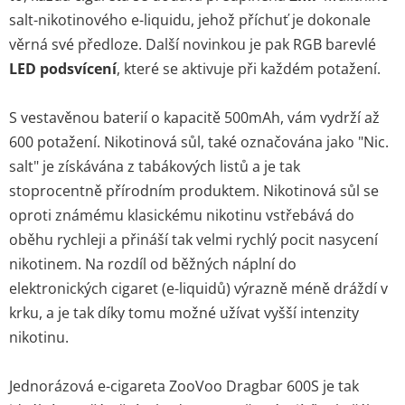
salt-nikotinového e-liquidu, jehož příchuť je dokonale
věrná své předloze. Další novinkou je pak RGB barevlé
LED podsvícení
, které se aktivuje při každém potažení.
S vestavěnou baterií o kapacitě 500mAh, vám vydrží až
600 potažení. Nikotinová sůl, také označována jako "Nic.
salt" je získávána z tabákových listů a je tak
stoprocentně přírodním produktem. Nikotinová sůl se
oproti známému klasickému nikotinu vstřebává do
oběhu rychleji a přináší tak velmi rychlý pocit nasycení
nikotinem. Na rozdíl od běžných náplní do
elektronických cigaret (e-liquidů) výrazně méně dráždí v
krku, a je tak díky tomu možné užívat vyšší intenzity
nikotinu.
Jednorázová e-cigareta ZooVoo Dragbar 600S je tak