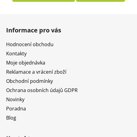
Z
á
Informace pro vás
p
a
Hodnocení obchodu
t
Kontakty
í
Moje objednávka
Reklamace a vrácení zboží
Obchodní podmínky
Ochrana osobních údajů GDPR
Novinky
Poradna
Blog