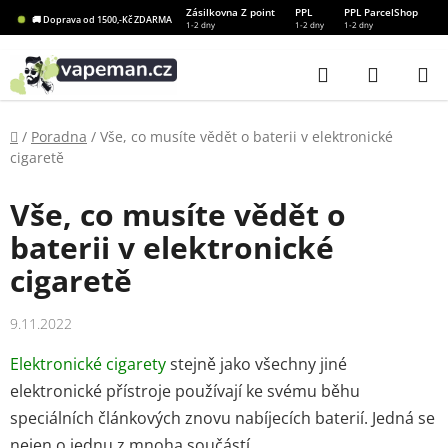
Přejít
Zásilkovna Z point
PPL
PPL ParcelShop
🚚 Doprava od 1500,-Kč ZDARMA
1-2 dny
1-2 dny
1-2 dny
na
obsah
Hledat
NÁKUP
KOŠÍK
Domů
/
Poradna
/
Vše, co musíte vědět o baterii v elektronické
cigaretě
Vše, co musíte vědět o
baterii v elektronické
cigaretě
9.11.2022
Elektronické cigarety
stejně jako všechny jiné
elektronické přístroje používají ke svému běhu
speciálních článkových znovu nabíjecích baterií. Jedná
se
nejen o jednu z mnoha součástí