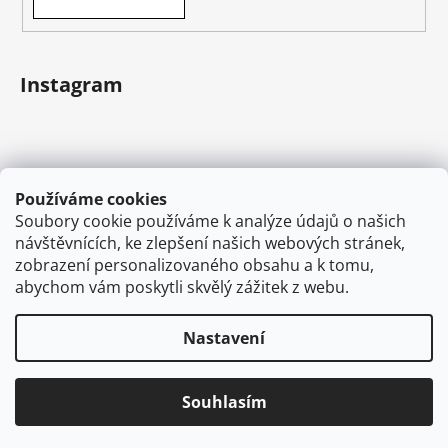
Instagram
Používáme cookies
Soubory cookie používáme k analýze údajů o našich
návštěvnících, ke zlepšení našich webových stránek,
zobrazení personalizovaného obsahu a k tomu,
abychom vám poskytli skvělý zážitek z webu.
Sledovat na Instagramu
Nastavení
Vytvořil Shoptet
Souhlasím
Copyright 2026
VAPEMAN.cz
. Všechna práva
vyhrazena.