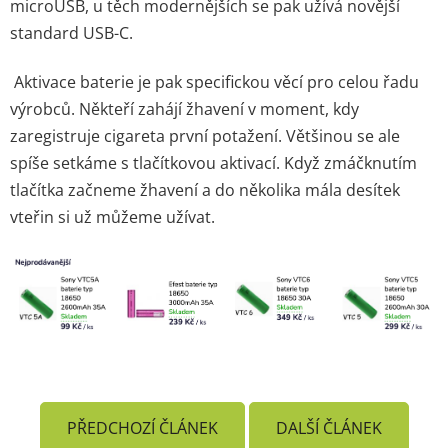
microUSB, u těch modernějších se pak užívá novější
standard USB-C.
Aktivace baterie je pak specifickou věcí pro celou řadu
výrobců. Někteří zahájí žhavení v moment, kdy
zaregistruje cigareta první potažení. Většinou se ale
spíše setkáme s tlačítkovou aktivací. Když zmáčknutím
tlačítka začneme žhavení a do několika mála desítek
vteřin si už můžeme užívat.
PŘEDCHOZÍ ČLÁNEK
DALŠÍ ČLÁNEK