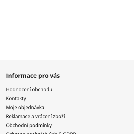
Z
á
Informace pro vás
p
a
Hodnocení obchodu
t
Kontakty
í
Moje objednávka
Reklamace a vrácení zboží
Obchodní podmínky