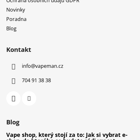
Ochrana osobních údajů GDPR
Novinky
Poradna
Blog
Kontakt
info
@
vapeman.cz
704 91 38 38
Blog
Vape shop, který stojí za to: Jak si vybrat e-