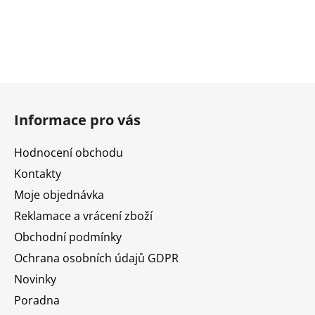
Z
á
Informace pro vás
p
a
Hodnocení obchodu
t
Kontakty
í
Moje objednávka
Reklamace a vrácení zboží
Obchodní podmínky
Ochrana osobních údajů GDPR
Novinky
Poradna