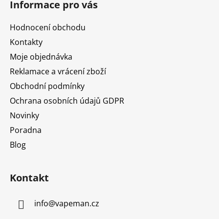
Informace pro vás
p
a
Hodnocení obchodu
t
Kontakty
í
Moje objednávka
Reklamace a vrácení zboží
Obchodní podmínky
Ochrana osobních údajů GDPR
Novinky
Poradna
Blog
Kontakt
info
@
vapeman.cz